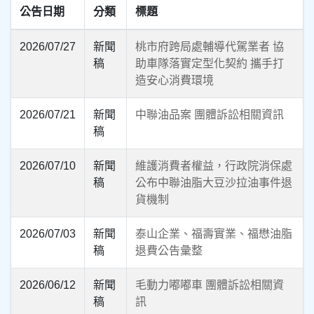
公告日期
分類
標題
2026/07/27
新聞
桃市府跨局處輔導代駕業者 協
稿
助車隊落實定型化契約 攜手打
造安心消費環境
2026/07/21
新聞
中聯油品案 團體訴訟相關資訊
稿
2026/07/10
新聞
維護消費者權益，行政院消保處
稿
公布中聯油脂大豆沙拉油事件退
貨機制
2026/07/03
新聞
泰山企業、福壽實業、福懋油脂
稿
退費公告彙整
2026/06/12
新聞
毛動力嘟嘟車 團體訴訟相關資
稿
訊