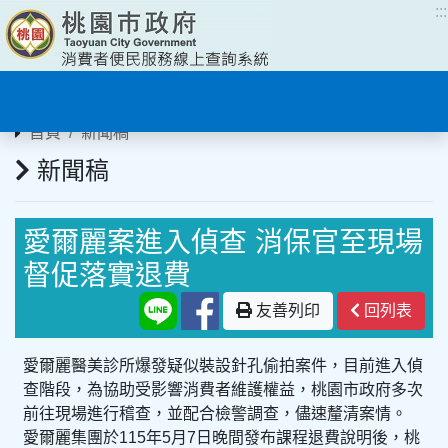
:::
:::
首頁
新聞稿
新聞稿
愛爾麗案進入偵查 消保官至現場
督促落實退費
友善列印
回列表
愛爾麗醫美診所爆發疑似裝設針孔偷拍案件，目前進入偵
查階段，為協助受影響消費者維護權益，桃園市政府多次
前往現場進行稽查，並配合檢警調查，儘速釐清案情。
愛爾麗集團於115年5月7日晚間發布課程退費說明後，桃