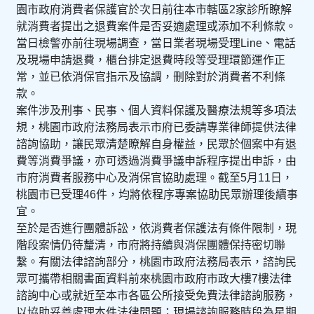
園市政府消費者保護官於次日前往本市轄區2家診所瞭解
就消費者提出之退費案件是否妥適處理或添加不利條款。
當日檢警亦前往現場調查，當日業者現場受理Line、電話
及現場申請退費，櫃台排定退費時段等受理環節運作正
常，並已依消保官指示及協調，刪除對於消費者不利條
款。
案件涉及刑事、民事、個人資料保護及醫療法規等多項法
規，桃園市政府法務局表示市府已委請專業律師提供法律
諮詢協助，讓民眾清楚瞭解自身權益，民眾於個案中有退
費等消費爭議，亦可透過消費爭議申訴程序提出申訴，由
市府消費者服務中心及消保官協助處理。截至5月11日，
桃園市已受理46件，均將依程序專案協助民眾辦理後續事
宜。
至於是否進行團體訴訟，依消費者保護法有條件限制，現
階段案情仍待釐清，市府將持續與消保團體保持密切聯
繫。有關法律諮詢部分，桃園市政府法務局表示，諮詢民
眾可攜帶相關書面資料前來桃園市政府市政大樓7樓法律
諮詢中心或就近至本市各區公所接受免費法律諮詢服務，
以協助妥善處理本件法律問題；現場諮詢服務時段為星期