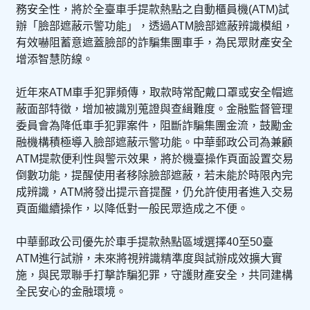
務安全性，將於全臺車手提款熱點之自動櫃員機(ATM)試
辦「臉部遮蔽示警功能」，透過ATM臉部遮蔽辨識模組，
有效嚇阻蓄意遮蓋臉部的詐騙集團車手，為民眾財產安全
增添智慧防線。
近年來ATM車手犯罪頻傳，取款時常配戴口罩或安全帽遮
蔽面部特徵，增加被識別蒐證與查緝難度。金融監督管理
委員會為降低車手犯罪案件，阻斷詐騙集團金流，鼓勵金
融機構積極導入臉部遮蔽示警功能。中華郵政公司為兼顧
ATM提款便利性與警示效果，將於機臺操作頁面設置交易
倒數功能，提醒使用者移除臉部遮蔽，若未能於時限內完
成辨識，ATM將發出提示音提醒，仍允許使用者進入交易
頁面繼續操作，以降低對一般民眾造成之不便。
中華郵政公司優先於車手提款熱點區域選擇40至50臺
ATM進行試辦，未來將視辨識精準度與試辦成效擴大實
施，與民眾聯手打擊詐騙犯罪，守護財產安全，共同建構
全民安心的金融環境。