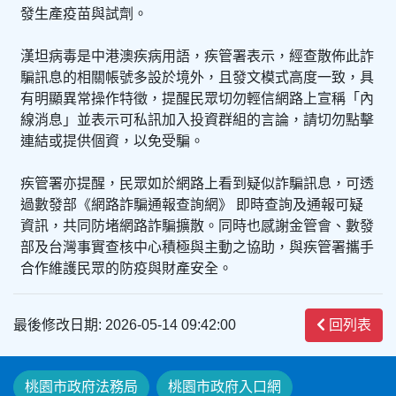
發生產疫苗與試劑。
漢坦病毒是中港澳疾病用語，疾管署表示，經查散佈此詐
騙訊息的相關帳號多設於境外，且發文模式高度一致，具
有明顯異常操作特徵，提醒民眾切勿輕信網路上宣稱「內
線消息」並表示可私訊加入投資群組的言論，請切勿點擊
連結或提供個資，以免受騙。
疾管署亦提醒，民眾如於網路上看到疑似詐騙訊息，可透
過數發部《網路詐騙通報查詢網》 即時查詢及通報可疑
資訊，共同防堵網路詐騙擴散。同時也感謝金管會、數發
部及台灣事實查核中心積極與主動之協助，與疾管署攜手
合作維護民眾的防疫與財產安全。
最後修改日期: 2026-05-14 09:42:00
回列表
桃園市政府法務局
桃園市政府入口網