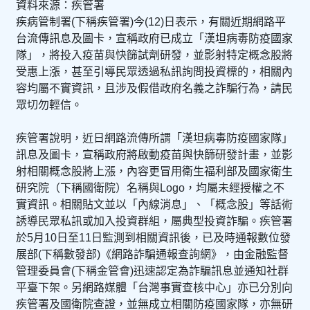
資料來源：疾管署
疾病管制署(下稱疾管署)今(12)日表示，有關近期網路平
台流傳訊息及圖卡，宣稱政府已成立「漢坦病毒防疫國家
隊」，將投入疫苗與快篩試劑研發，並影射特定概念股將
受惠上漲，甚至引導民眾透過私訊詢問投資標的，相關內
容均屬不實資訊，且涉及假借政府名義之詐騙行為，請民
眾切勿輕信。
疾管署說明，近日網路流傳所謂「漢坦病毒防疫國家隊」
訊息及圖卡，宣稱政府將啟動疫苗與快篩研發計畫，並影
射相關概念股將上漲，內容更冒用衛生福利部及國家衛生
研究院（下稱國衛院）名稱與Logo，均屬未經授權之不
實資訊。相關貼文並以「內線消息」、「概念股」等話術
誘導民眾私訊或加入投資群組，屬典型投資詐騙。疾管署
於5月10日至11日監測到相關資訊後，已及時通報數位發
展部(下稱數發部)《網路詐騙通報查詢網》，由金融監督
管理委員會(下稱金管會)迅速認定為詐騙訊息並通知社群
平臺下架。另網路媒體「台灣事實查核中心」亦已分別向
疾管署及國衛院查證，並無成立相關防疫國家隊，亦無研