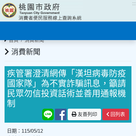
:::
:::
首頁
消費新聞
消費新聞
疾管署澄清網傳「漢坦病毒防疫
國家隊」為不實詐騙訊息，籲請
民眾勿信投資話術並善用通報機
制
友善列印
回列表
日期：115/05/12