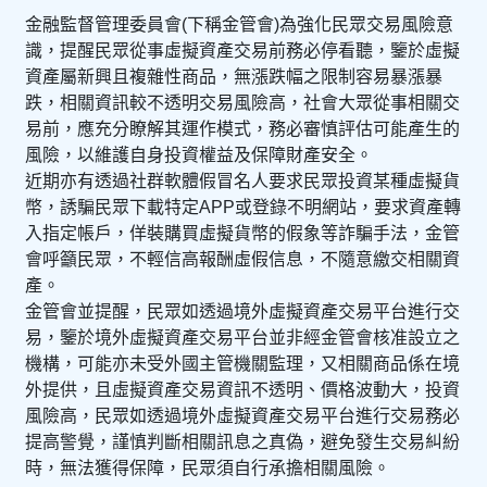
金融監督管理委員會(下稱金管會)為強化民眾交易風險意
識，提醒民眾從事虛擬資產交易前務必停看聽，鑒於虛擬
資產屬新興且複雜性商品，無漲跌幅之限制容易暴漲暴
跌，相關資訊較不透明交易風險高，社會大眾從事相關交
易前，應充分瞭解其運作模式，務必審慎評估可能產生的
風險，以維護自身投資權益及保障財產安全。
近期亦有透過社群軟體假冒名人要求民眾投資某種虛擬貨
幣，誘騙民眾下載特定APP或登錄不明網站，要求資產轉
入指定帳戶，佯裝購買虛擬貨幣的假象等詐騙手法，金管
會呼籲民眾，不輕信高報酬虛假信息，不隨意繳交相關資
產。
金管會並提醒，民眾如透過境外虛擬資產交易平台進行交
易，鑒於境外虛擬資產交易平台並非經金管會核准設立之
機構，可能亦未受外國主管機關監理，又相關商品係在境
外提供，且虛擬資產交易資訊不透明、價格波動大，投資
風險高，民眾如透過境外虛擬資產交易平台進行交易務必
提高警覺，謹慎判斷相關訊息之真偽，避免發生交易糾紛
時，無法獲得保障，民眾須自行承擔相關風險。