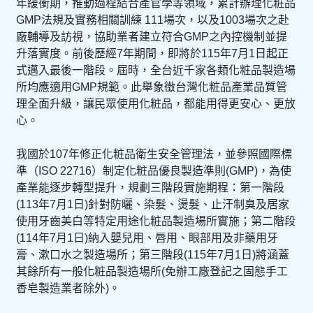
年緩衝期，推動過程結合產官學等領域，累計辦理化粧品
GMP法規及實務相關訓練 111場次，以及1003場次之赴
廠輔導及訪視，協助業者建立符合GMP之內控機制並提
升落實度。前後歷經7年期間，即將於115年7月1日起正
式邁入最後一階段。屆時，全台近千家各類化粧品製造場
所均應適用GMP規範。此舉象徵台灣化粧品產業品質管
理全面升級，讓民眾使用化粧品，都能用得更安心、更放
心。
我國於107年修正化粧品衛生安全管理法，並參照國際標
準（ISO 22716）制定化粧品優良製造準則(GMP)，為使
產業能逐步轉型提升，規劃三階段實施期程：第一階段
(113年7月1日)針對防曬、染髮、燙髮、止汗制臭及居家
使用牙齒美白等特定用途化粧品製造場所實施；第二階段
(114年7月1日)納入嬰兒用、唇用、眼部用及非藥用牙
膏、漱口水之製造場所；第三階段(115年7月1日)將涵蓋
其餘所有一般化粧品製造場所(免辦工廠登記之固態手工
香皂製造業者除外)。