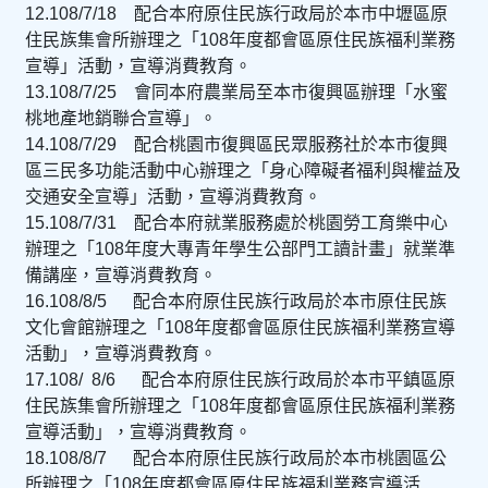
12.108/
7/
18
配合本府原住民族行政局於本市中壢區原
住民族集會所辦理之「
108
年度都會區原住民族福利業務
宣導」活動，宣導消費教育。
13.108/
7/
25
會同本府農業局至本市復興區辦理「水蜜
桃地產地銷聯合宣導」。
14.108/
7/
29
配合桃園市復興區民眾服務社於本市復興
區三民多功能活動中心辦理之「身心障礙者福利與權益及
交通安全宣導」活動，宣導消費教育。
15.108/
7/
3
1
配合本府就業服務處於桃園勞工育樂中心
辦理之「
108
年度大專青年學生公部門工讀計畫」就業準
備講座，宣導消費教育。
16.108/
8/
5
配合本府原住民族行政局於本市原住民族
文化會館辦理之「
108
年度都會區原住民族福利業務宣導
活動」，宣導消費教育。
17.108/
8/
6
配合本府原住民族行政局於本市平鎮區原
住民族集會所辦理之「
108
年
度都會區原住民族福利業務
宣導活動」，宣導消費教育。
18.108/
8/
7
配合本府原住民族行政局於本市桃園區公
所辦理之「
108
年度都會區原住民族福利業務宣導活