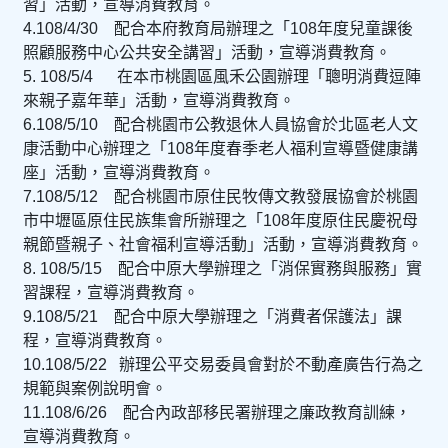
習」活動，宣導消費教育。
4.108/
4/
30
配合本府教育局辦理之「
108
年度兒童課後
照顧服務中心公共安全講習」活動，宣導消費教育。
5.
108/
5/
4
在本市桃園區風禾公園辦理「聰明消費逗陣
來親子嘉年華」活動，宣導消費教育。
6.108/
5/
10
配合桃園市公教退休人員協
會於北區老人文
康活動中心辦理之「
108
年度春季老人福利宣導暨健康講
座」活動，宣導消費教育。
7.108/
5/
12
配合桃園市原住民牧傳文教發展協會於桃園
市中壢區原住民族集會所辦理之「
108
年度原住民慶祝母
親節暨親子、社會福利宣導活動」活動，宣導消費教育。
8.
108/
5/
15
配合中原大學辦理之「消保實務與服務」實
習課程，宣導消費教育。
9.108/
5/
21
配合中原大學辦理之「消費者保護法」課
程，宣導消費教育。
10.108/5/22 辦理公平交易委員會對於不動產廣告行為之
規範與案例說明會。
11.108/
6/2
6
配合內政部移民署辦理之廉政教育訓練，
宣導消費教育。