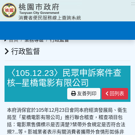
:::
:::
首頁
業務專區
行政監督
行政監督
〈105.12.23〉民眾申訴案件查
核─星橋電影有限公司
友善列印
回列表
本府消保官於105年12月23日會同本府經濟發展局、衛生
局至「星橋電影有限公司」進行聯合稽查，稽查項目包
括：電影票售價標示是否清楚?禁帶外食規定是否符合法
規?...等。影城業者表示有關消費者攜帶外食情形如係非