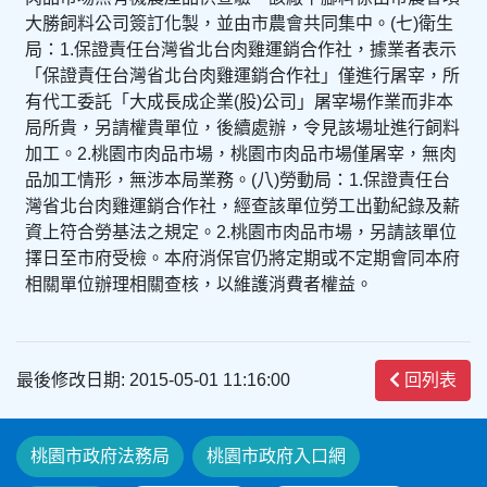
大勝飼料公司簽訂化製，並由市農會共同集中。(七)衛生
局：1.保證責任台灣省北台肉雞運銷合作社，據業者表示
「保證責任台灣省北台肉雞運銷合作社」僅進行屠宰，所
有代工委託「大成長成企業(股)公司」屠宰場作業而非本
局所貴，另請權貴單位，後續處辦，令見該場址進行飼料
加工。2.桃園市肉品市場，桃園市肉品市場僅屠宰，無肉
品加工情形，無涉本局業務。(八)勞動局：1.保證責任台
灣省北台肉雞運銷合作社，經查該單位勞工出勤紀錄及薪
資上符合勞基法之規定。2.桃園市肉品市場，另請該單位
擇日至市府受檢。本府消保官仍將定期或不定期會同本府
相關單位辦理相關查核，以維護消費者權益。
最後修改日期: 2015-05-01 11:16:00
回列表
桃園市政府法務局
桃園市政府入口網