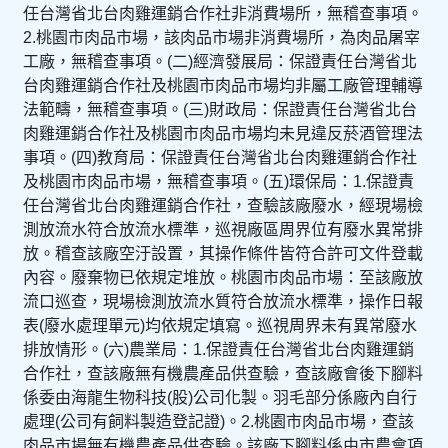
任台灣省北台肉雞運銷合作社非消費場所，無稽查事項。
2.桃園市肉品市場，該肉品市場非消費場所，為肉品屠宰
工廠，無稽查事項。(二)經濟發展局：保證責任台灣省北
台肉雞運銷合作社及桃園市肉品市場均非屬工廠管理輔導
法範疇，無稽查事項。(三)財政局：保證責任台灣省北台
肉雞運銷合作社及桃園市肉品市場均未見違反菸酒管理法
事項。(四)教育局：保證責任台灣省北台肉雞運銷合作社
及桃園市肉品市場，無稽查事項。(五)環保局：1.保證責
任台灣省北台肉雞運銷合作社，查驗該廠廢水，經現場檢
測放流水符合放流水標準，巡視廠區周界位有廢水異常排
放。稽查該廠空汙設置，其操作條件皆符合許可文件登載
內容。廢棄物已依規定堆放。桃園市肉品市場：至該廠放
流口巡查，現場檢測放流水質符合放流水標準，操作日報
表(廢水處理單元)均依規定填寫。巡視周界未有異常廢水
排放情形。(六)農業局：1.保證責任台灣省北台肉雞運銷
合作社，查該廠無有機農產品供查驗，查該廠會後下腳料
係委由海龍生物科技(股)公司化製。羽毛部分係廠內自行
處理(公司有飼料製造登記證)。2.桃園市肉品市場，查該
肉品市場無有機農產品供查驗。該廠下腳料係由市農會項