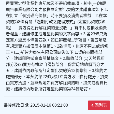
屋買賣定型化契約應記載及不得記載事項，其中(一)鴻慶
廣告事業有限公司之預售屋定型化契約之建議事項如下:1.
在訂立「個別磋商條款」時不要損及消費者權益。2.在本
契約第8條有關「逾期付款之處理方式」(定型化契約第9
點)「...賣方得逕行解除契約並沒收...」有不利或損及消費
者權益，建議修正成定型化契約文字內容。3.第23條只規
定買方違反本條第四款，如已辦產權...等項目，第五項沒
有規定賣方如偉反本條第1、2款情形，似有不周之處請修
正。(二)新智力廣告有限公司缺失如下:1.契約審閱權部
分，建議刪除拋棄審閱權條文。2.驗收部分:(1)天然瓦斯
部分及(2)買方有權於自備款部分，保留房地總價百分之
五，建議依內政部所訂定型化契約第13條增訂。3.違約之
處罰部分，本契約第22條只訂立賣方收回自行處分，損失
由買方負擔，並無規定如買方解除契約時，損失或稅費負
擔，建議依內政部所訂定型化契約第24條增訂。
最後修改日期: 2015-01-16 08:21:00
回列表