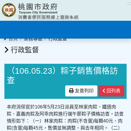
:::
:::
首頁
業務專區
行政監督
行政監督
（106.05.23）粽子銷售價格訪
查
友善列印
回列表
本府消保官於106年5月23日派員至林家肉粽、鐵道肉
粽、嘉義肉粽及阿乖肉粽進行端午節粽子價格訪查，訪查
情形如下：（一）林家肉粽：肉粽(不含蛋)每顆40元、肉
粽(含蛋)每顆45元，售價並無調整，與去年相同。（二）