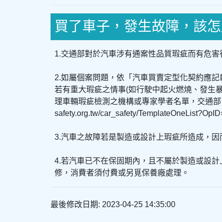
買了車子，發生故障，該怎
1.交通部對於汽車涉有通案性品質瑕疵而有危
2.如屬個案問題，依「汽車買賣定型化契約應
若有重大瑕疵之情事(如行駛中起火燃燒、發生
理車輛瑕疵檢測之機構或專家學者名單，交通部已責成
safety.org.tw/car_safety/TemplateOneL
3.汽車之故障若是製造或設計上瑕疵所造成，
4.若汽車已不在保固期內，且不屬於製造或設
修，消費者須付費或另覓保養廠處理。
最後修改日期: 2023-04-25 14:35:00