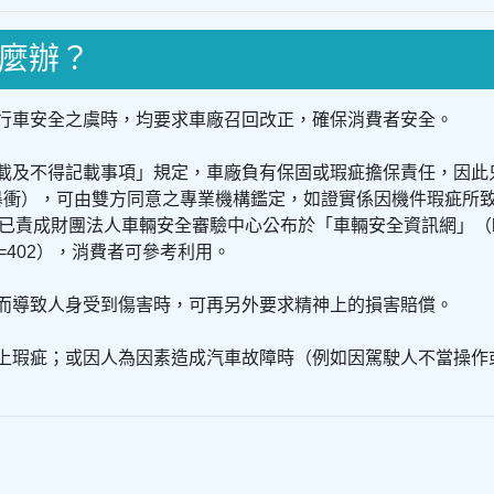
麼辦？
害行車安全之虞時，均要求車廠召回改正，確保消費者安全。
記載及不得記載事項」規定，車廠負有保固或瑕疵擔保責任，因
暴衝），可由雙方同意之專業機構鑑定，如證實係因機件瑕疵所
財團法人車輛安全審驗中心公布於「車輛安全資訊網」（https://
ist?OpID=402），消費者可參考利用。
因而導致人身受到傷害時，可再另外要求精神上的損害賠償。
計上瑕疵；或因人為因素造成汽車故障時（例如因駕駛人不當操