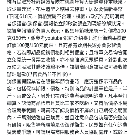
惟有民眾於社群媒體反映在桃園年貨大街購買秤重糖果，
取少量元寶、花生造型之糖果去秤重，居然要價新臺幣
(下同)518元，價格實屬不合理，桃園市政府法務局消費
者保護官(消保官)獲報後立即啟動調查到現場瞭解狀況。
據被舉報攤商負責人表示，販售年節糖果統一訂價為100
克/150元，係參考youtuber網紅介紹臺北迪化街糖果攤商
訂價100克/158元而來，且商品有效期長短亦會影響價
格，若為即期品促銷價格則相對便宜；且每筆交易均會開
立免開統一發票之收據，亦不會強迫民眾購買。針對此次
反映之民眾其購物體驗不佳，該攤商同意該民眾可憑收據
辦理退款(已售食品並不回收)。
消保官提醒業者在販售年節食品時，應清楚標示商品內
容，包括保存期限、價格，特別商品的計量單位是斤、半
斤、兩或公克，另外也提醒消費者要聰明消費，凡事精打
細算、認清商品標示且貨比三家不吃虧，又商品價格本屬
合理競爭範圍，購買時若認為價格不屬於自己期待之範圍
內，千萬別勉強自己購買。並且注意商品包裝是否完整沒
有破損，販售場所環境是否潔淨衛生。民眾如有任何消費
疑義或爭議，可請現場商圈服務台人員協助處理，或於上