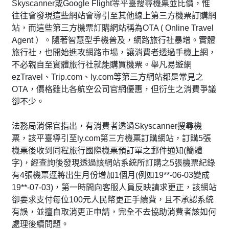
Skyscanner或Google Flight等平臺搜尋機票並比價，惟
往往會發現這些網站會導引至其他線上第三方機票訂購網
站，而這些第三方機票訂購網站稱為OTA ( Online Travel
Agent ）。隨著智慧型手機普及，網路旅行社暴增。實體
旅行社，也開始進攻網路市場，讓消費者透過手機上網，
不必親自至實體旅行社就能購買機票。舉凡易遊網
ezTravel、Trip.com、ly.com等第三方網站都是常見之
OTA，價格雖比各航空公司官網優惠，但衍生之消費爭議
卻不少。
法務局消保官指出，有消費者透過Skyscanner搜尋機
票，該平臺導引至ly.com第三方機票訂購網站，訂購5張
機票後收到同程旅行國際機票預訂單之郵件通知(簡體
字)，經查詢後發現透過該網站系統所訂購之5張機票紀錄
有4張機票逕將出生月份增加1個月(例如19**-06-03變成
19**-07-03)，第一時間向客服人員反映請求更正，該網站
卻要求支付每位100元人民幣更正手續費，且不承認系統
有誤，並擅自取消更正申請，完全不去協助消費者該如何
處理後續問題。