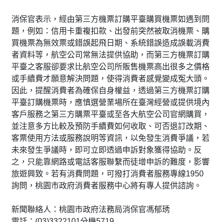
消保官表示，經由第三方機票訂購平臺購買機票如遇到問
題，例如：信用卡重複扣款、出發前突然被取消機票、購
買機票為無效票或錯誤起飛日期、系統錯誤造成誤載消費
者資料等，航空公司常無法提供協助，而第三方機票訂購
平臺之客服卻要求比航空公司所販售機票高出很多之價格
或手續費才願意解決問題，使得消費者感覺變成冤大頭。
因此，提醒消費者為確保自身權益，透過第三方機票訂購
平臺訂購機票時，應慎選營業場所在臺灣經營或提供境內
客戶服務之第三方購票平臺或至各大航空公司官網購買，
並注意多方比較及預防手續費如何收取、可否退訂改期、
客票使用方法或服務說明等資訊，以免發生消費爭議，若
未來發生爭議時，即可立即透過申訴對象獲得協助。反
之，只能靠網路或電話客服聯繫而徒增申訴的難度，影響
旅遊興致。若有消費問題，可撥打消費者服務專線1950
詢問，桃園市政府消費者服務中心將有專人提供諮詢。
新聞聯絡人：桃園市政府法務局消保官馮郁琇
電話：(03)3322101分機5719