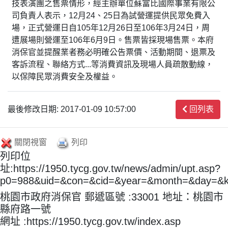
技表演團之售票情形，經主辦單位蘇富比國際事業有限公
司負責人表示，12月24、25日為試營運提供民眾免費入
場，正式營運日自105年12月26日至106年3月24日，周
遭展場則營運至106年6月9日。售票皆採現場售票。本府
消保官並提醒業者務必明確公告票價、活動期間、退票及
客訴流程、聯絡方式...等消費資訊及現場人員疏散動線，
以保障民眾消費安全及權益。
最後修改日期: 2017-01-09 10:57:00
回列表
關閉視窗
列印
列印位
址:https://1950.tycg.gov.tw/news/admin/upt.asp?
p0=988&uid=&con=&cid=&year=&month=&day=&
桃園市政府消保官 郵遞區號 :33001 地址：桃園市
縣府路一號
網址 :https://1950.tycg.gov.tw/index.asp