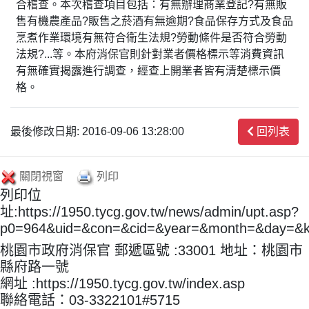
合稽查。本次稽查項目包括：有無辦理商業登記?有無販
售有機農產品?販售之菸酒有無逾期?食品保存方式及食品
烹煮作業環境有無符合衛生法規?勞動條件是否符合勞動
法規?...等。本府消保官則針對業者價格標示等消費資訊
有無確實揭露進行調查，經查上開業者皆有清楚標示價
格。
最後修改日期: 2016-09-06 13:28:00
回列表
關閉視窗
列印
列印位
址:https://1950.tycg.gov.tw/news/admin/upt.asp?
p0=964&uid=&con=&cid=&year=&month=&day=&
桃園市政府消保官 郵遞區號 :33001 地址：桃園市
縣府路一號
網址 :https://1950.tycg.gov.tw/index.asp
聯絡電話：03-3322101#5715