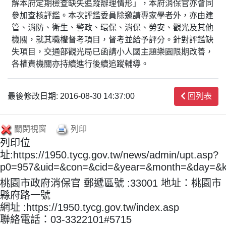
解本府定期檢查缺失追蹤辦理情形」，本府消保官亦會同
參加查核評鑑。本次評鑑委員除邀請專家學者外，亦由建
管、消防、衛生、警政、環保、消保、勞安、觀光及其他
機關，就其職權督考項目，督考並給予評分。針對評鑑缺
失項目，交通部觀光局已函請小人國主題樂園限期改善，
各權責機關亦持續進行後續追蹤輔導。
最後修改日期: 2016-08-30 14:37:00
回列表
關閉視窗
列印
列印位
址:https://1950.tycg.gov.tw/news/admin/upt.asp?
p0=957&uid=&con=&cid=&year=&month=&day=&
桃園市政府消保官 郵遞區號 :33001 地址：桃園市
縣府路一號
網址 :https://1950.tycg.gov.tw/index.asp
聯絡電話：03-3322101#5715