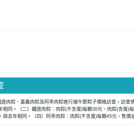
查
、鐵道肉粽、嘉義肉粽及阿乖肉粽進行端午節粽子價格訪查，訪查情
年相同。（二）鐵道肉粽：肉粽(不含蛋)每顆30元、肉粽(含蛋
整，與去年相同。（四）阿乖肉粽：肉粽(不含蛋)每顆45元，售