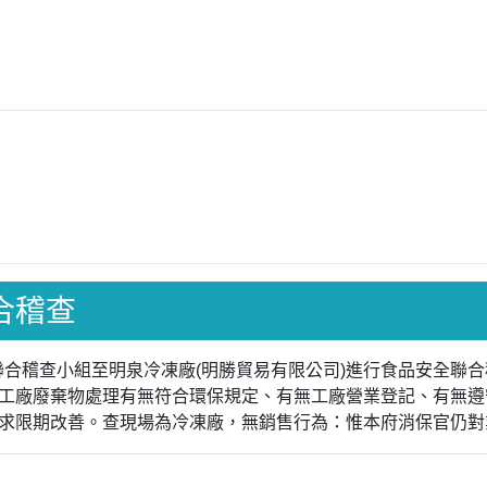
聯合稽查
全聯合稽查小組至明泉冷凍廠(明勝貿易有限公司)進行食品安全
工廠廢棄物處理有無符合環保規定、有無工廠營業登記、有無遵
求限期改善。查現場為冷凍廠，無銷售行為：惟本府消保官仍對