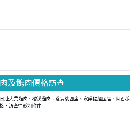
肉、鴨肉及鵝肉價格訪查
月29日赴大業雞肉、檜溪雞肉、愛買桃園店、家樂福經國店、阿
格，訪查情形如附件。