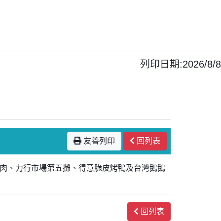
列印日期:2026/8/8
友善列印
回列表
香鵝肉、力行市場第五攤、得意脆皮烤鴨及台灣鵝鵝
回列表