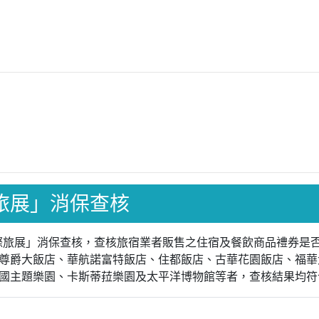
國際旅展」消保查核
北國際旅展」消保查核，查核旅宿業者販售之住宿及餐飲商品禮券
尊爵大飯店、華航諾富特飯店、住都飯店、古華花園飯店、福華大
國主題樂園、卡斯蒂菈樂園及太平洋博物館等者，查核結果均符