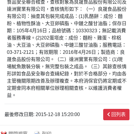
食品安全聯合稽查，查核對象為良晟食品股份有限公司及
達洲實業有限公司，查核情形如下：（一）良晟食品股份
有限公司：抽查其包裝完成成品：(1)乳酪餅：成份：麵
粉、植物性酥油、大豆卵磷脂、中鏈之酸甘油脂；保存日
期：105年4月16日；品檢號碼：10330323；無記載消費
者服務專線。(2)202蛋塔皮：成份：麵粉、雞蛋、棕梠
油、大豆油、大豆卵磷脂、中鏈三酸甘油脂；服務電話：
03-371-2121；有效期限：2016年4月26日；製造商：良
晟食品股份有限公司。（二）達洲實業有限公司：(1)現
場魷魚散裝分裝，無完整包裝之成品。（三）其餘查核情
形詳如食品安全聯合查緝紀錄，對於不合格部分，均由各
主管機關限期改善及辦理複查。本府消保官仍將定期或不
定期會同本府相關單位辦理相關查核，以維護消費者權
益。
最後修改日期: 2015-12-18 15:20:00
回列表
關閉視窗
列印