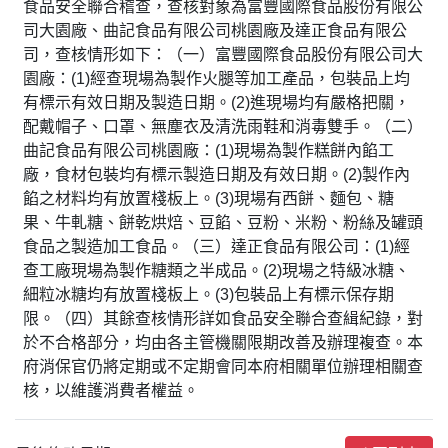
食品安全聯合稽查，查核對象為富豐國際食品股份有限公
司大園廠、曲記食品有限公司桃園廠及達正食品有限公
司，查核情形如下：（一）富豐國際食品股份有限公司大
園廠：(1)經查現場為製作火腿等加工產品，包裝品上均
有標示有效日期及製造日期。(2)進現場均有嚴格把關，
配戴帽子、口罩、無塵衣及清洗雨鞋和消毒雙手。（二）
曲記食品有限公司桃園廠：(1)現場為製作糕餅內餡工
廠，食材包裝均有標示製造日期及有效日期。(2)製作內
餡之材料均有放置棧板上。(3)現場有西餅、麵包、糖
果、牛軋糖、餅乾烘焙、豆餡、豆粉、米粉、粉絲及罐頭
食品之製造加工食品。（三）達正食品有限公司：(1)經
查工廠現場為製作糖類之半成品。(2)現場之特級冰糖、
細粒冰糖均有放置棧板上。(3)包裝品上有標示保存期
限。（四）其餘查核情形詳如食品安全聯合查緝紀錄，對
於不合格部分，均由各主管機關限期改善及辦理複查。本
府消保官仍將定期或不定期會同本府相關單位辦理相關查
核，以維護消費者權益。