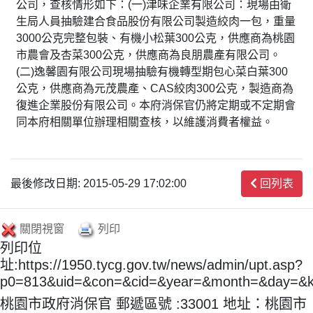
公司，查核情形如下：(一)津味企業有限公司：現場由衛
生局人員抽驗建合食品股份有限公司製造絞肉一包，重量
3000公克完整包裝、有機小松葉300公克，供應商為桃園
市農會及杏菜300公克，供應商為良朋農產有限公司。
(二)逸馨園有限公司現場抽驗有機轉型期包心菜白葉300
公克，供應商為元茂農產、CAS絞肉300公克，製造商為
復進企業股份有限公司。本府消保官仍將定期或不定期會
同本府相關單位辦理相關查核，以維護消費者權益。
最後修改日期: 2015-05-29 17:02:00
回列表
關閉視窗
列印
列印位
址:https://1950.tycg.gov.tw/news/admin/upt.asp?
p0=813&uid=&con=&cid=&year=&month=&day=&
桃園市政府消保官 郵遞區號 :33001 地址：桃園市