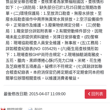
食品安全聯合稽查，查核業者為家樂福經國店，查核情形
如下：(一)消防局：缺失部分已於1月25日開立限期改善
單。(二)環境保護局：1.至放流口勘查，無廢水排放，至
廢水段勘查操作中周界無異常水質排放。2.空汙設備操作
中，正常操作及維護。3.廢棄物依規定分類。（三)勞動
局：1.職安部分詳如附表單。2.有關勞動條件部分，因現
場未能立即提供資料變檢，另擇日安排複查。(四)警察
局：現場協助稽查人員安全維護，無事故。(五)工務局：
詳如稽查紀錄表(NO 035429)。(六)衛生局查核情形如
下：1.現場查核GHP尚符合規定。2.現場抽驗湖南豬皮、
五花、臘肉、黑師傅捲心酥(巧克力口味、米栳、花生捲
及芝麻捲等五項產品，疑標示不符規定。(七)其餘詳如聯
合稽查紀錄表。本府消保官仍將定期或不定期會同本府相
關單位辦理相關查核，以維護消費者權益。
最後修改日期: 2015-04-07 11:09:00
回列表
關閉視窗
列印