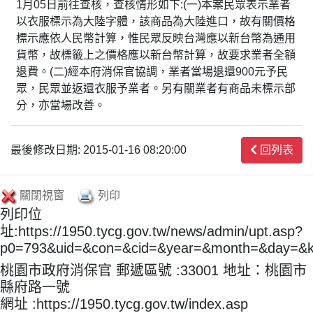
1月05日前往查核，查核情形如下:(一)本案民眾表示業者
以衣服標示為大陸字體，該商品為大陸進口，故有關價格
標示應依人民幣計算，惟民眾反映台灣應以新台幣為通用
貨幣，故標籤上之價格應以新台幣計算，故要求業者全額
退費。(二)經本府消保官協調，業者當場退還900元予民
眾，民眾並返還衣服予業者。另有關業者有商品未標示部
分，亦當場改善。
最後修改日期: 2015-01-16 08:20:00
回列表
關閉視窗
列印
列印位
址:https://1950.tycg.gov.tw/news/admin/upt.asp?
p0=793&uid=&con=&cid=&year=&month=&day=&
桃園市政府消保官 郵遞區號 :33001 地址：桃園市
縣府路一號
網址 :https://1950.tycg.gov.tw/index.asp