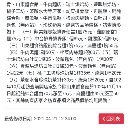
骨、山東麵食館、牛肉麵店、瑞士烘焙坊、豐疄烘焙坊、
橘子工坊、茶顏水舍等店家，訪查排骨飯、雞腿飯、餛飩
綜合麵、麻醬麵、牛肉湯麵、榨菜肉絲麵、白吐司、波蘿
麵包（無內餡）、珍珠奶茶、綠茶等品項價格，訪查情形
如下：（一）翔美雞腿飯排骨便當1個75元、雞腿便當1
個75元（二）中台排骨排骨飯1個85元、雞腿飯1個90元
（三）山東麵食館餛飩綜合麵1碗75元、麻醬麵1碗50元
（四）牛肉湯麵1碗50元、榨菜肉絲麵1碗60元（五）瑞
士烘焙坊白吐司1條35、波蘿麵包（無內餡）1個30元
（六）豐疄烘焙坊白吐司1條30元、波蘿麵包（無內餡）
1個12元（七）橘子工坊珍珠奶茶1杯35元、綠茶1杯20元
（八）茶顏水舍珍珠奶茶1杯30元、綠茶1杯20元，自102
年10月起訪查前開店家迄今除山東麵食館於102年11月15
日起餛飩綜合麵由70元漲至75元、麻醬麵由45元漲至50
元，其餘訪查店家之訪查品項之商品價格均無變動。
最後修改日期: 2021-04-21 12:34:00
回列表