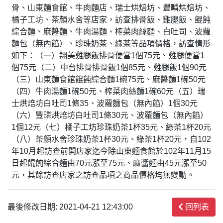
骨、山東麵食館、牛肉麵店、瑞士烘焙坊、豐疄烘焙坊、
橘子工坊、茶顏水舍等店家，訪查排骨飯、雞腿飯、餛飩
綜合麵、麻醬麵、牛肉湯麵、榨菜肉絲麵、白吐司、波蘿
麵包（無內餡）、珍珠奶茶、綠茶等品項價格，訪查情形
如下：（一）翔美雞腿飯排骨便當1個75元、雞腿便當1
個75元（二）中台排骨排骨飯1個85元、雞腿飯1個90元
（三）山東麵食館餛飩綜合麵1碗75元、麻醬麵1碗50元
（四）牛肉湯麵1碗50元、榨菜肉絲麵1碗60元（五）瑞
士烘焙坊白吐司1條35、波蘿麵包（無內餡）1個30元
（六）豐疄烘焙坊白吐司1條30元、波蘿麵包（無內餡）
1個12元（七）橘子工坊珍珠奶茶1杯35元、綠茶1杯20元
（八）茶顏水舍珍珠奶茶1杯30元、綠茶1杯20元，自102
年10月起訪查前開店家迄今除山東麵食館於102年11月15
日起餛飩綜合麵由70元漲至75元、麻醬麵由45元漲至50
元，其餘訪查店家之訪查品項之商品價格均無變動。
最後修改日期: 2021-04-21 12:43:00
回列表