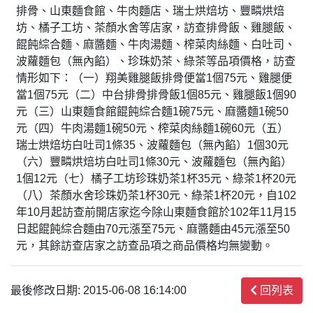
排骨、山東麵食館、牛肉麵店、瑞士烘焙坊、豐疄烘焙
坊、橘子工坊、茶顏水舍等店家，訪查排骨飯、雞腿飯、
餛飩綜合麵、麻醬麵、牛肉湯麵、榨菜肉絲麵、白吐司、
波蘿麵包（無內餡）、珍珠奶茶、綠茶等品項價格，訪查
情形如下：（一）翔美雞腿飯排骨便當1個75元、雞腿便
當1個75元（二）中台排骨排骨飯1個85元、雞腿飯1個90
元（三）山東麵食館餛飩綜合麵1碗75元、麻醬麵1碗50
元（四）牛肉湯麵1碗50元、榨菜肉絲麵1碗60元（五）
瑞士烘焙坊白吐司1條35、波蘿麵包（無內餡）1個30元
（六）豐疄烘焙坊白吐司1條30元、波蘿麵包（無內餡）
1個12元（七）橘子工坊珍珠奶茶1杯35元、綠茶1杯20元
（八）茶顏水舍珍珠奶茶1杯30元、綠茶1杯20元，自102
年10月起訪查前開店家迄今除山東麵食館於102年11月15
日起餛飩綜合麵由70元漲至75元、麻醬麵由45元漲至50
元，其餘訪查店家之訪查品項之商品價格均無變動。
最後修改日期: 2015-06-08 16:14:00
回列表