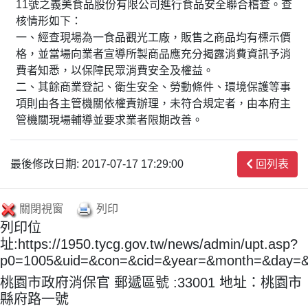
11號之義美食品股份有限公司進行食品安全聯合稽查。查
核情形如下：
一、經查現場為一食品觀光工廠，販售之商品均有標示價
格，並當場向業者宣導所製商品應充分揭露消費資訊予消
費者知悉，以保障民眾消費安全及權益。
二、其餘商業登記、衛生安全、勞動條件、環境保護等事
項則由各主管機關依權責辦理，未符合規定者，由本府主
管機關現場輔導並要求業者限期改善。
最後修改日期: 2017-07-17 17:29:00
回列表
關閉視窗
列印
列印位
址:https://1950.tycg.gov.tw/news/admin/upt.asp?
p0=1005&uid=&con=&cid=&year=&month=&day=
桃園市政府消保官 郵遞區號 :33001 地址：桃園市
縣府路一號