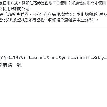
項及使用方式。例如住宿券是否限平日使用？如逾優惠期間才使用
理之使用限制的記載。
等8部會針對禮券，已公告有商品(服務)禮券定型化契約應記載
消費者保護/定型化契約應記載及不得記載事項/細項分類/禮券中查詢得知。
.asp?p0=167&uid=&con=&cid=&year=&month=&da
市縣府路一號