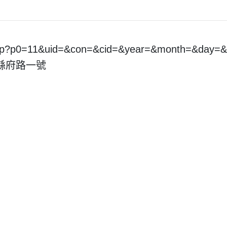
.asp?p0=11&uid=&con=&cid=&year=&month=&day
市縣府路一號